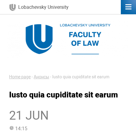
Lobachevsky University
Home page
-
Анонсы
-
Iusto quia cupiditate sit earum
Iusto quia cupiditate sit earum
21 JUN
14:15